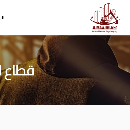
Ski
t
الر
conten
قطاع ا