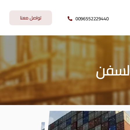
تواصل معنا
0096552229440
السفن